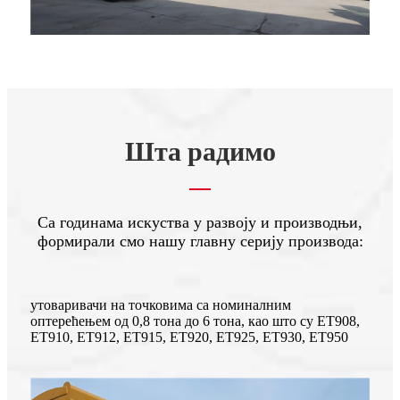
Шта радимо
Са годинама искуства у развоју и производњи,
формирали смо нашу главну серију производа:
утоваривачи на точковима са номиналним
оптерећењем од 0,8 тона до 6 тона, као што су ЕТ908,
ЕТ910, ЕТ912, ЕТ915, ЕТ920, ЕТ925, ЕТ930, ЕТ950