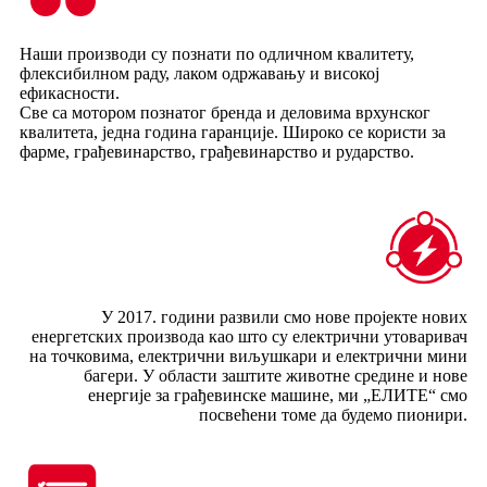
Наши производи су познати по одличном квалитету,
флексибилном раду, лаком одржавању и високој
ефикасности.
Све са мотором познатог бренда и деловима врхунског
квалитета, једна година гаранције. Широко се користи за
фарме, грађевинарство, грађевинарство и рударство.
У 2017. години развили смо нове пројекте нових
енергетских производа као што су електрични утоваривач
на точковима, електрични виљушкари и електрични мини
багери. У области заштите животне средине и нове
енергије за грађевинске машине, ми „ЕЛИТЕ“ смо
посвећени томе да будемо пионири.