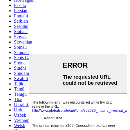
Norwegian
Pashto
Persian
Punjabi
Serbian
Sesotho
Sinhala
Slovak
Slovenian
Somali
Samoan
Scots Gaelic
Shona
Sindhi
Sundanese
Swahili
Tajik
Tamil
Telugu
Thai
Ukrainian
Urdu
Uzbek
Vietnamese
Welsh