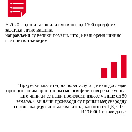
У 2020. години завршили смо више од 1500 продајних
задатака унтис машина,
направљени су велики помаци, што је наш бренд чинило
све прихватљивијим.
"Врхунски квалитет, најбоља услуга" је наш доследан
принцип, овим принципом смо освојили поверење купаца,
што чини да се наши производи извозе у више од 50
земаља. Сви наши производи су прошли међународну
сертификацију система квалитета, као што су ЦЕ, СГС,
ИСО9001 и тако даље.