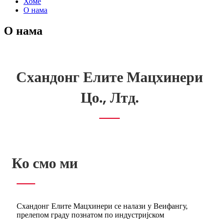
Хоме
О нама
О нама
Схандонг Елите Мацхинери
Цо., Лтд.
Ко смо ми
Схандонг Елите Мацхинери се налази у Веифангу,
прелепом граду познатом по индустријском