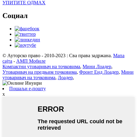
УПИТИТЕ ОДМАХ
Социал
© Ауторско право - 2010-2023 : Сва права задржана.
Мапа
сајта
-
АМП Мобиле
Компактни утоваривач на точковима
,
Мини Лоадер
,
Утоваривач на предњим точковима
,
Фронт Енд Лоадер
,
Мини
утоваривач на точковима
,
Лоадер
,
Пошаљи е-пошту
x