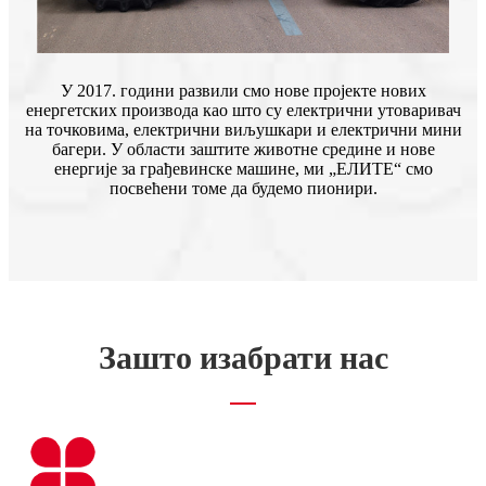
У 2017. години развили смо нове пројекте нових
енергетских производа као што су електрични утоваривач
на точковима, електрични виљушкари и електрични мини
багери. У области заштите животне средине и нове
енергије за грађевинске машине, ми „ЕЛИТЕ“ смо
посвећени томе да будемо пионири.
Зашто изабрати нас