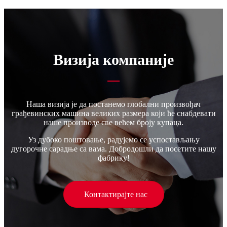
Визија компаније
Наша визија је да постанемо глобални произвођач
грађевинских машина великих размера који ће снабдевати
наше производе све већем броју купаца.
Уз дубоко поштовање, радујемо се успостављању
дугорочне сарадње са вама. Добродошли да посетите нашу
фабрику!
Контактирајте нас