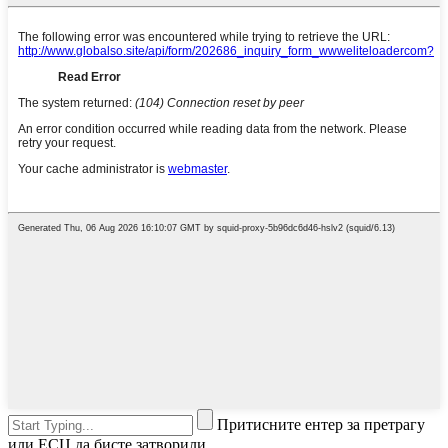
Притисните ентер за претрагу
или ЕСЦ да бисте затворили