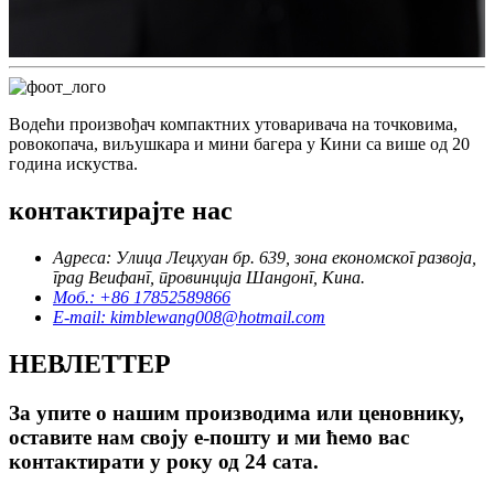
Водећи произвођач компактних утоваривача на точковима,
ровокопача, виљушкара и мини багера у Кини са више од 20
година искуства.
контактирајте нас
Адреса: Улица Лецхуан бр. 639, зона економског развоја,
град Веифанг, провинција Шандонг, Кина.
Моб.: +86 17852589866
E-mail: kimblewang008@hotmail.com
НЕВЛЕТТЕР
За упите о нашим производима или ценовнику,
оставите нам своју е-пошту и ми ћемо вас
контактирати у року од 24 сата.