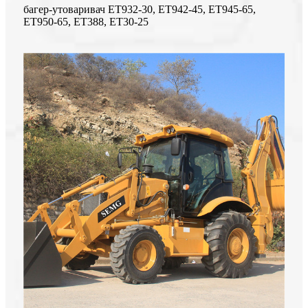
багер-утоваривач ЕТ932-30, ЕТ942-45, ЕТ945-65,
ЕТ950-65, ЕТ388, ЕТ30-25