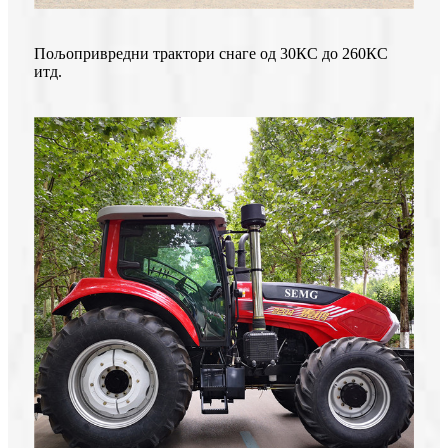
Пољопривредни трактори снаге од 30КС до 260КС
итд.