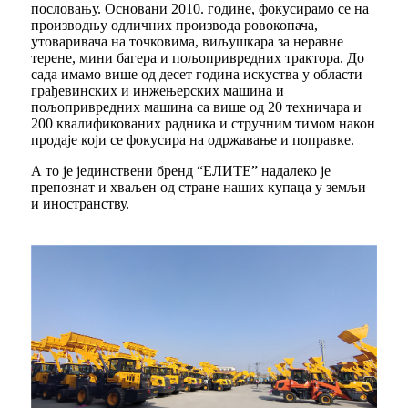
пословању. Основани 2010. године, фокусирамо се на
производњу одличних производа ровокопача,
утоваривача на точковима, виљушкара за неравне
терене, мини багера и пољопривредних трактора. До
сада имамо више од десет година искуства у области
грађевинских и инжењерских машина и
пољопривредних машина са више од 20 техничара и
200 квалификованих радника и стручним тимом након
продаје који се фокусира на одржавање и поправке.
А то је јединствени бренд “ЕЛИТЕ” надалеко је
препознат и хваљен од стране наших купаца у земљи
и иностранству.