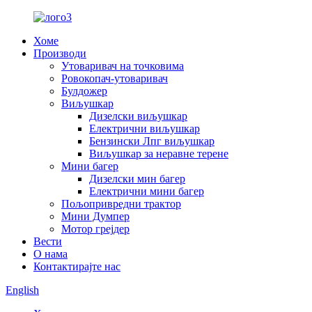
Хоме
Производи
Утоваривач на точковима
Ровокопач-утоваривач
Булдожер
Виљушкар
Дизелски виљушкар
Електрични виљушкар
Бензински Лпг виљушкар
Виљушкар за неравне терене
Мини багер
Дизелски мин багер
Електрични мини багер
Пољопривредни трактор
Мини Думпер
Мотор грејдер
Вести
О нама
Контактирајте нас
English